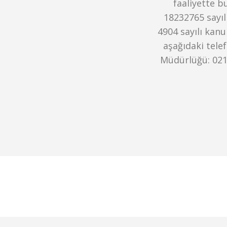
faaliyette b
18232765 sayılı
4904 sayılı kanu
aşağıdaki tele
Müdürlüğü: 0212