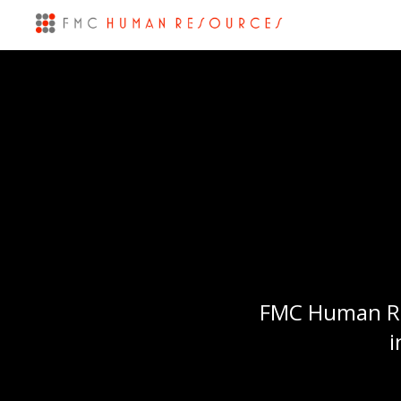
FMC Human Res
i