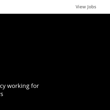
View Jobs
cy working for
rs